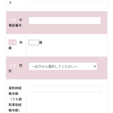
ス
必須
お
電話番号
必須
年
歳
齢
必須
性
別
薬剤師経
験年数
（うち調
剤薬局経
験年数）