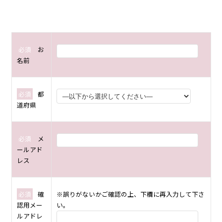
必須
お
名前
必須
都
道府県
必須
メ
ールアド
レス
必須
確
※誤りがないかご確認の上、下欄に再入力して下さ
認用メー
い。
ルアドレ