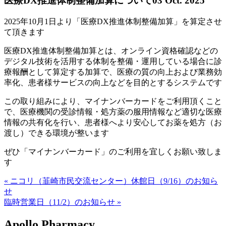
医療DX推進体制整備加算について
03 Oct. 2025
2025年10月1日より「医療DX推進体制整備加算」を算定させ
て頂きます
医療DX推進体制整備加算とは、オンライン資格確認などの
デジタル技術を活用する体制を整備・運用している場合に診
療報酬として算定する加算で、医療の質の向上および業務効
率化、患者様サービスの向上などを目的とするシステムです
この取り組みにより、マイナンバーカードをご利用頂くこと
で、医療機関の受診情報・処方薬の服用情報など適切な医療
情報の共有化を行い、患者様へより安心してお薬を処方（お
渡し）できる環境が整います
ぜひ「マイナンバーカード」のご利用を宜しくお願い致しま
す
« ニコリ（韮崎市民交流センター）休館日（9/16）のお知ら
せ
臨時営業日（11/2）のお知らせ »
Apollo Pharmacy